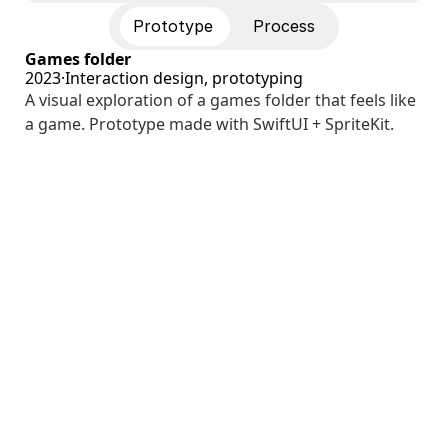
Prototype
Process
G
a
m
e
s
f
o
l
d
e
r
2
0
2
3
·
I
n
t
e
r
a
c
t
i
o
n
d
e
s
i
g
n
,
p
r
o
t
o
t
y
p
i
n
g
A
v
i
s
u
a
l
e
x
p
l
o
r
a
t
i
o
n
o
f
a
g
a
m
e
s
f
o
l
d
e
r
t
h
a
t
f
e
e
l
s
l
i
k
e
a
g
a
m
e
.
P
r
o
t
o
t
y
p
e
m
a
d
e
w
i
t
h
S
w
i
f
t
U
I
+
S
p
r
i
t
e
K
i
t
.